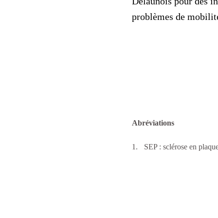
Delaunois pour des in
problèmes de mobilité
Abréviations
SEP :
sclérose en plaqu