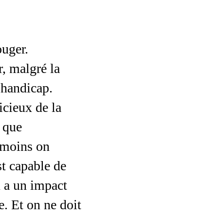
ouger.
, malgré la
 handicap.
icieux de la
e que
 moins on
t capable de
n a un impact
e. Et on ne doit